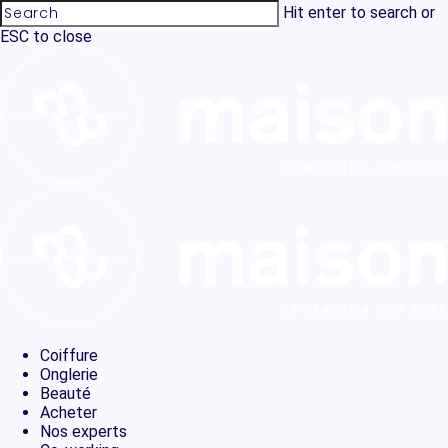
Skip
Hit enter to search or
to
ESC to close
main
Close
content
Search
Menu
Coiffure
Onglerie
Beauté
Acheter
Nos experts