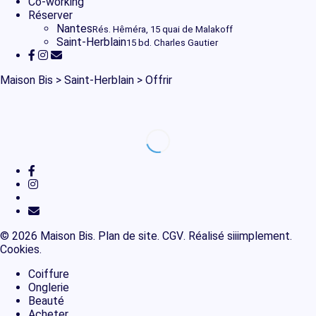
Co-working
Réserver
Nantes
Rés. Hêméra, 15 quai de Malakoff
Saint-Herblain
15 bd. Charles Gautier
facebook
instagram
messenger
email
Maison Bis
>
Saint-Herblain
>
Offrir
facebook
instagram
messenger
email
© 2026 Maison Bis.
Plan de site
.
CGV
.
Réalisé siiimplement
.
Cookies
.
Close
Coiffure
Menu
Onglerie
Beauté
Acheter