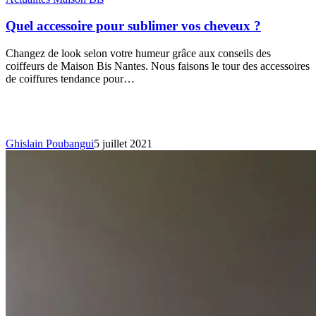
Quel accessoire pour sublimer vos cheveux ?
Changez de look selon votre humeur grâce aux conseils des
coiffeurs de Maison Bis Nantes. Nous faisons le tour des accessoires
de coiffures tendance pour…
Ghislain Poubangui
5 juillet 2021
Pourquoi
choisir
la
coupe
sur
cheveux
sec
?