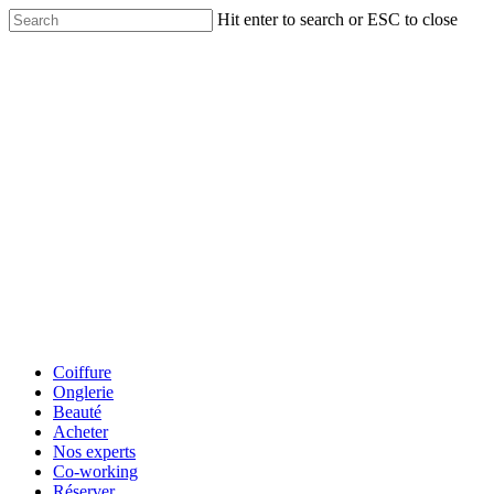
Skip
Hit enter to search or ESC to close
to
Close
main
Search
content
Menu
Coiffure
Onglerie
Beauté
Acheter
Nos experts
Co-working
Réserver