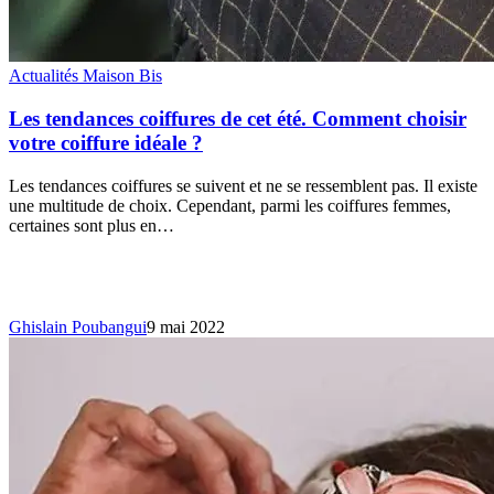
Actualités Maison Bis
Les tendances coiffures de cet été. Comment choisir
votre coiffure idéale ?
Les tendances coiffures se suivent et ne se ressemblent pas. Il existe
une multitude de choix. Cependant, parmi les coiffures femmes,
certaines sont plus en…
Ghislain Poubangui
9 mai 2022
Quel
accessoire
pour
sublimer
vos
cheveux
?