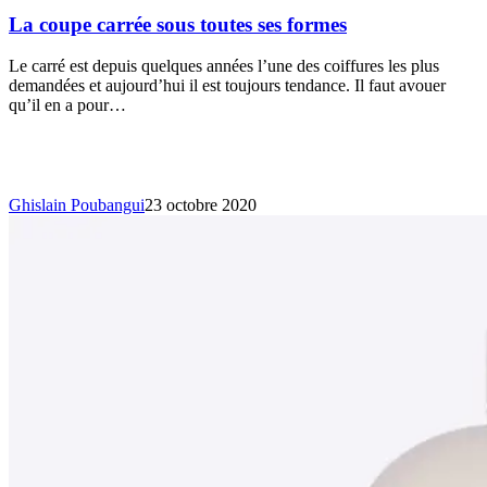
La coupe carrée sous toutes ses formes
Le carré est depuis quelques années l’une des coiffures les plus
demandées et aujourd’hui il est toujours tendance. Il faut avouer
qu’il en a pour…
Ghislain Poubangui
23 octobre 2020
Low
poo
:
une
tendance
à
adopter
?