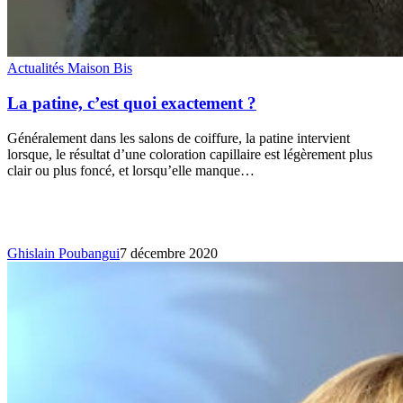
Actualités Maison Bis
La patine, c’est quoi exactement ?
Généralement dans les salons de coiffure, la patine intervient
lorsque, le résultat d’une coloration capillaire est légèrement plus
clair ou plus foncé, et lorsqu’elle manque…
Ghislain Poubangui
7 décembre 2020
La
coupe
carrée
sous
toutes
ses
formes