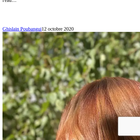
l'eau…
Ghislain Poubangui
12 octobre 2020
Quelle
coloration
adopter
pour
l’automne-
hiver
?